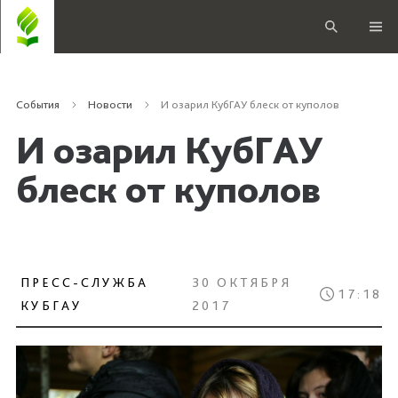
События
Новости
И озарил КубГАУ блеск от куполов
И озарил КубГАУ
блеск от куполов
ПРЕСС-СЛУЖБА
30 ОКТЯБРЯ
17:18
КУБГАУ
2017