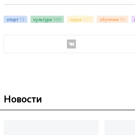
спорт
13
культура
109
наука
111
обучение
90
Новости