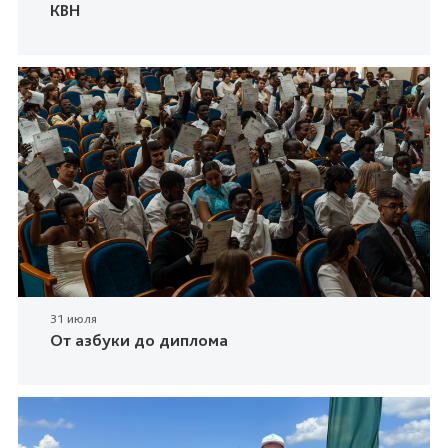
КВН
31 июля
От азбуки до диплома