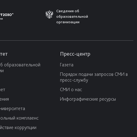
Сведения об
образовательной
организации
тет
Пресс-центр
об образовательной
Газета
ии
Порядок подачи запросов СМИ в
пресс-службу
вет
СМИ о нас
ения
Инфографические ресурсы
университета
ольный комплаенс
йствие коррупции