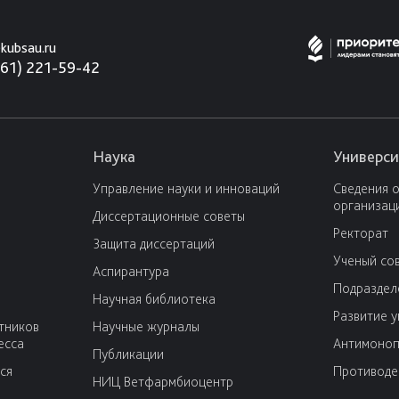
kubsau.ru
861) 221-59-42
Наука
Универси
Управление науки и инноваций
Сведения 
организац
Диссертационные советы
Ректорат
Защита диссертаций
Ученый со
Аспирантура
Подраздел
Научная библиотека
Развитие 
тников
Научные журналы
есса
Антимоноп
Публикации
ся
Противоде
НИЦ Ветфармбиоцентр