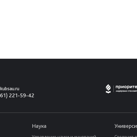
kubsau.ru
861) 221-59-42
Наука
Универси
Управление науки и инноваций
Сведения 