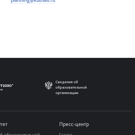
Сведения об
образовательной
организации
тет
Пресс-центр
об образовательной
Газета