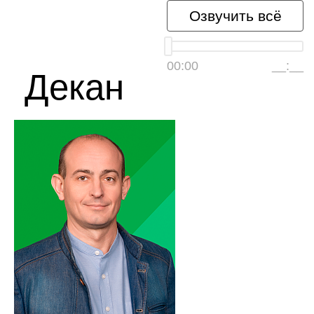
Озвучить всё
00:00
__:__
Декан