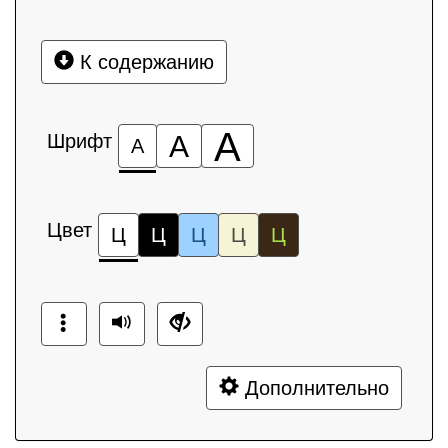
К содержанию
А
Шрифт
А
А
Цвет
Ц
Ц
Ц
Ц
Ц
Дополнительно