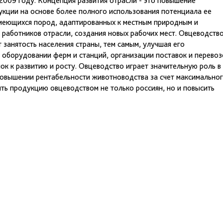
в 2009 году. Концепция развития отрасли - это повышение
кции на основе более полного использования потенциала ее
имеющихся пород, адаптированных к местным природным и
работников отрасли, создания новых рабочих мест. Овцеводств
занятость населения страны, тем самым, улучшая его
 оборудовании ферм и станций, организации поставок и перевоз
ок к развитию и росту. Овцеводство играет значительную роль в
повышении рентабельности животноводства за счет максимально
ить продукцию овцеводством не только россиян, но и повысить