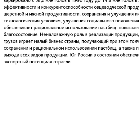
варьировало с 58,2 млн голов в 1990 году до 14,8 млн голов 
эффективности и конкурентоспособности овцеводческой проду
шерстной и мясной продуктивности, сохранения и улучшения 
технологическим условиям, улучшения социального положения 
обеспечивает рациональное использование пастбищ, повышает 
благосостояние. Немаловажную роль в реализации продукции,
грузов играет малый бизнес страны, получающий при этом толч
сохранении и рациональном использовании пастбищ, а также 
выхода всех видов продукции. Юг России в состоянии обеспеч
экспортный потенциал отрасли.