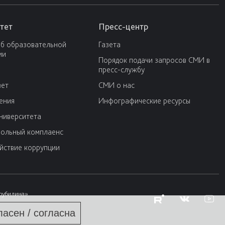
тет
Пресс-центр
об образовательной
Газета
ии
Порядок подачи запросов СМИ в
пресс-службу
вет
СМИ о нас
ения
Инфографические ресурсы
университета
ольный комплаенс
йствие коррупции
Трубилина»
ласен / согласна