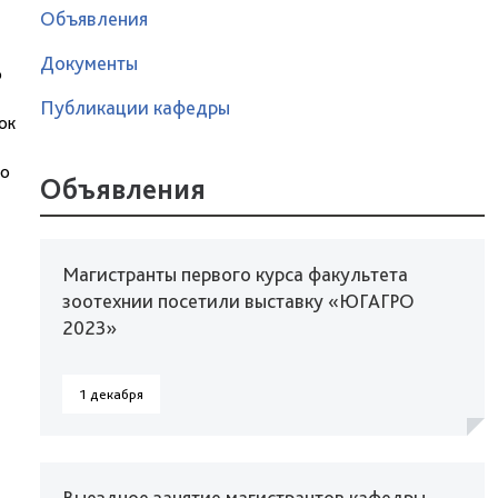
Объявления
Документы
о
Публикации кафедры
ок
го
Объявления
Магистранты первого курса факультета
зоотехнии посетили выставку «ЮГАГРО
2023»
1 декабря
Выездное занятие магистрантов кафедры