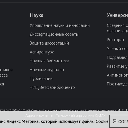
Наука
Универси
Управление науки и инноваций
Сведения 
организац
Диссертационные советы
Ректорат
Защита диссертаций
Ученый со
Аспирантура
Подраздел
Научная библиотека
Развитие 
тников
Научные журналы
есса
Антимоноп
Публикации
ся
Противоде
НИЦ Ветфармбиоцентр
2026 ФГБОУ ВО «Кубанский государственный аграрный университет имени И. Т. 
Адреса и контакты
Телефонный справочник КубГАУ
Я сог
вис Яндекс.Метрика, который использует файлы Cookie.