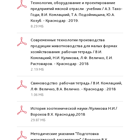
Технология, оборудование и проектирование
предприятий мясной отрасли : учебник / А.З. Тахо-
Годи, В.И. Комлацкий, Т.А. Подойницына, Ю.А.
Козуб. - Краснодар : 2019.
8.29 МБ
Современные технологии производства
продукции животноводства для малых формах
хозяйствования: рабочая тетрадь / В.И.
Комлацкий, Н.И. Куликова, Л.Ф. Величко, Е.И.
Растоваров. - Краснодар : 2018
2.19 МБ
Свиноводство: рабочая тетрадь / В.И. Комлацкий,
Л.Ф. Величко, В.А. Величко. - Краснодар : 2018
1.06 МБ
История зоотехнической науки /Куликова Н.И./
Вороков В.Х. Краснодар,2018
29.87 МБ
Методические указания "Подготовка
магистерской диссертации" / Вороков В.Х.,