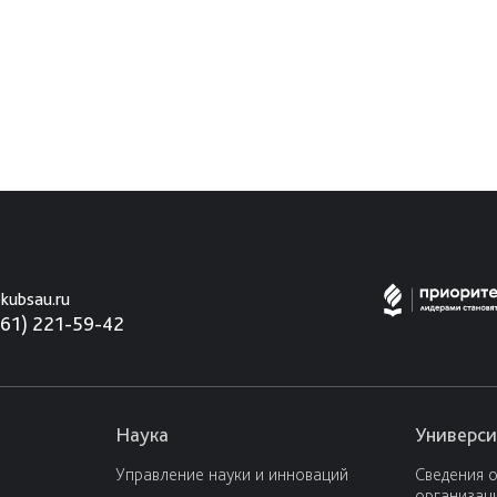
kubsau.ru
861) 221-59-42
Наука
Универси
Управление науки и инноваций
Сведения 
организац