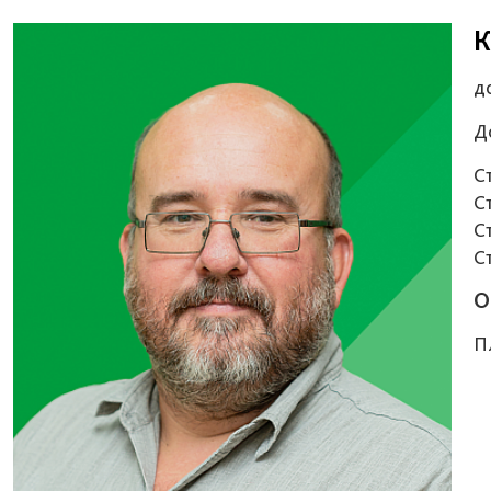
К
д
Д
С
С
С
С
О
П