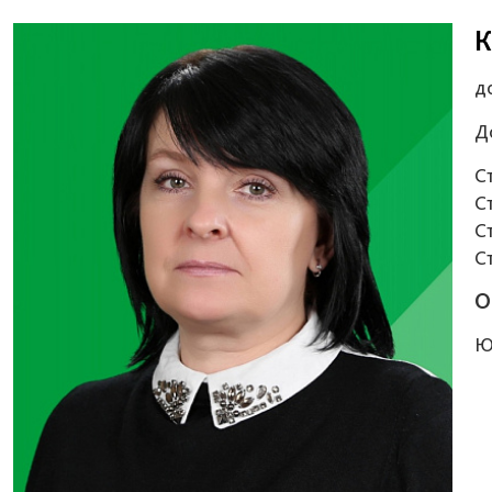
К
д
Д
С
С
С
С
О
Ю