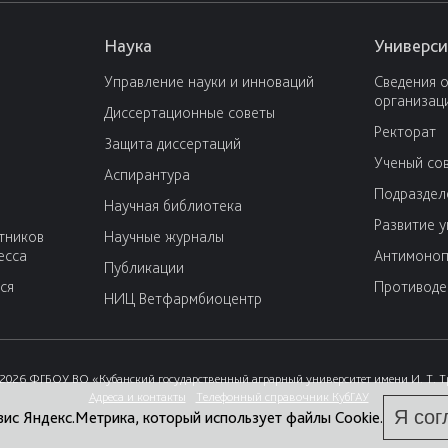
Наука
Универси
Управление науки и инноваций
Сведения 
организац
Диссертационные советы
Ректорат
Защита диссертаций
Ученый со
Аспирантура
Подраздел
Научная библиотека
Развитие 
тников
Научные журналы
есса
Антимоноп
Публикации
ся
Противоде
НИЦ Ветфармбиоцентр
2026 ФГБОУ ВО «Кубанский государственный аграрный университет имени И. Т. 
Адреса и контакты
Телефонный справочник КубГАУ
Я сог
вис Яндекс.Метрика, который использует файлы Cookie.