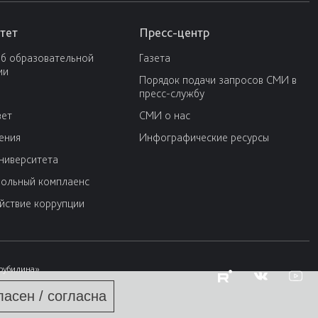
тет
Пресс-центр
об образовательной
Газета
ии
Порядок подачи запросов СМИ в
пресс-службу
вет
СМИ о нас
ения
Инфографические ресурсы
университета
ольный комплаенс
йствие коррупции
Трубилина»
ласен / согласна