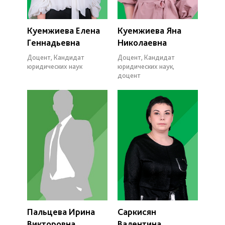
Куемжиева Елена
Куемжиева Яна
Геннадьевна
Николаевна
Доцент, Кандидат
Доцент, Кандидат
юридических наук
юридических наук,
доцент
Пальцева Ирина
Саркисян
Викторовна
Валентина