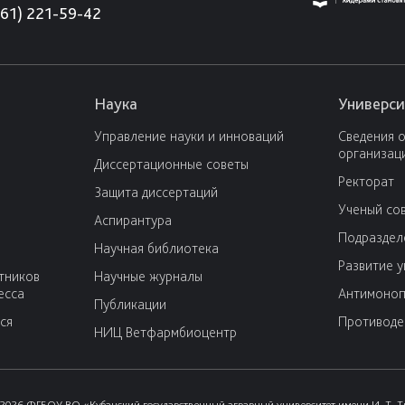
861) 221-59-42
Наука
Универси
Управление науки и инноваций
Сведения 
организац
Диссертационные советы
Ректорат
Защита диссертаций
Ученый со
Аспирантура
Подраздел
Научная библиотека
Развитие 
тников
Научные журналы
есса
Антимоноп
Публикации
ся
Противоде
НИЦ Ветфармбиоцентр
2026 ФГБОУ ВО «Кубанский государственный аграрный университет имени И. Т. 