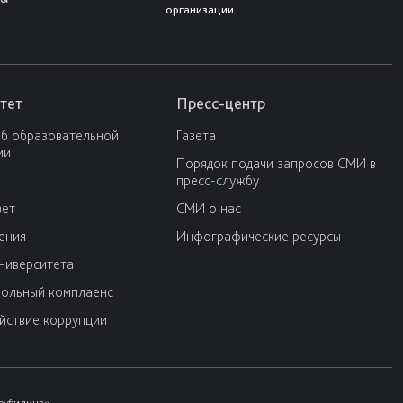
организации
тет
Пресс-центр
об образовательной
Газета
ии
Порядок подачи запросов СМИ в
пресс-службу
вет
СМИ о нас
ения
Инфографические ресурсы
университета
ольный комплаенс
йствие коррупции
Трубилина»