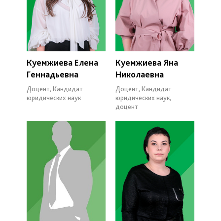
Куемжиева Елена
Куемжиева Яна
Геннадьевна
Николаевна
Доцент, Кандидат
Доцент, Кандидат
юридических наук
юридических наук,
доцент