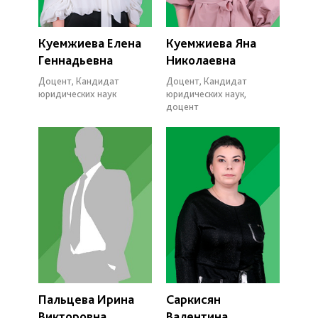
Куемжиева Елена
Куемжиева Яна
Геннадьевна
Николаевна
Доцент, Кандидат
Доцент, Кандидат
юридических наук
юридических наук,
доцент
Пальцева Ирина
Саркисян
Викторовна
Валентина