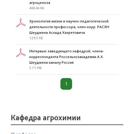
агроценоза
408.46 КБ
Хронология жизни и научно-педагогической
деятельности профессора, член-корр. РАСХН
Шеуджена Асхада Хазретовича
129.5 КБ
Интервью заведующего кафедрой, члена-
корреспондента Россельхозакадемии А.Х.
Шеуджена каналу Россия
5.71 МБ
1
Кафедра агрохимии