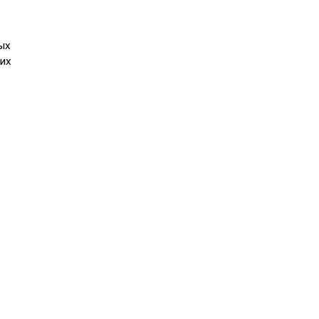
ых
их