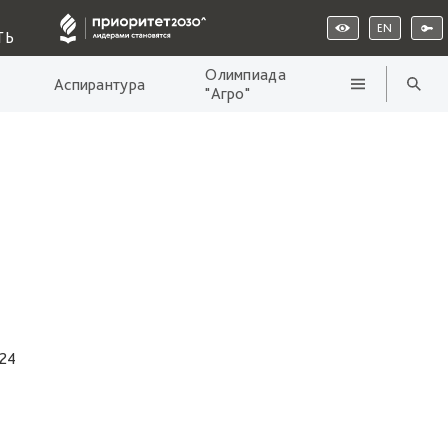
EN
ТЬ
Олимпиада
Аспирантура
"Агро"
024