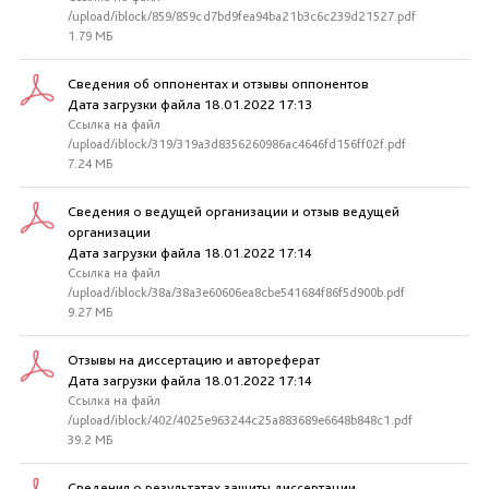
/upload/iblock/859/859cd7bd9fea94ba21b3c6c239d21527.pdf
1.79 МБ
Сведения об оппонентах и отзывы оппонентов
Дата загрузки файла 18.01.2022 17:13
Ссылка на файл
/upload/iblock/319/319a3d8356260986ac4646fd156ff02f.pdf
7.24 МБ
Сведения о ведущей организации и отзыв ведущей
организации
Дата загрузки файла 18.01.2022 17:14
Ссылка на файл
/upload/iblock/38a/38a3e60606ea8cbe541684f86f5d900b.pdf
9.27 МБ
Отзывы на диссертацию и автореферат
Дата загрузки файла 18.01.2022 17:14
Ссылка на файл
/upload/iblock/402/4025e963244c25a883689e6648b848c1.pdf
39.2 МБ
Сведения о результатах защиты диссертации