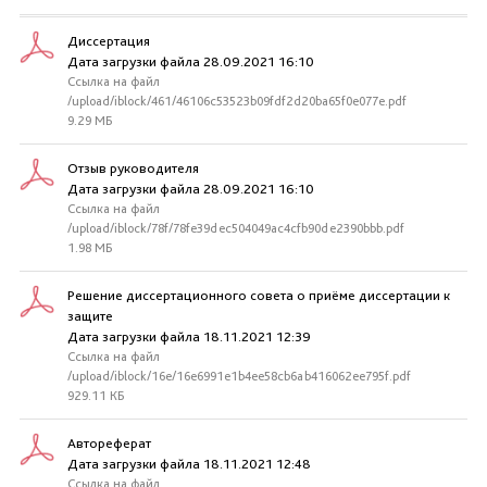
Диссертация
Дата загрузки файла 28.09.2021 16:10
Ссылка на файл
/upload/iblock/461/46106c53523b09fdf2d20ba65f0e077e.pdf
9.29 МБ
Отзыв руководителя
Дата загрузки файла 28.09.2021 16:10
Ссылка на файл
/upload/iblock/78f/78fe39dec504049ac4cfb90de2390bbb.pdf
1.98 МБ
Решение диссертационного совета о приёме диссертации к
защите
Дата загрузки файла 18.11.2021 12:39
Ссылка на файл
/upload/iblock/16e/16e6991e1b4ee58cb6ab416062ee795f.pdf
929.11 КБ
Автореферат
Дата загрузки файла 18.11.2021 12:48
Ссылка на файл