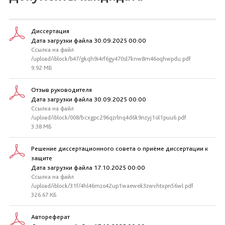
Диссертация
Дата загрузки файла 30.09.2025 00:00
Ссылка на файл
/upload/iblock/b47/gkqh9i4rf6gy470sl7knw8m46oqhwpdu.pdf
9.92 МБ
Отзыв руководителя
Дата загрузки файла 30.09.2025 00:00
Ссылка на файл
/upload/iblock/008/bcxgpc296qzrlnq4d6k9nzyj1ol1puu6.pdf
3.38 МБ
Решение диссертационного совета о приёме диссертации к
защите
Дата загрузки файла 17.10.2025 00:00
Ссылка на файл
/upload/iblock/31f/4hl46mzo42up1waewek3zwvhtxpn56wl.pdf
326.67 КБ
Автореферат