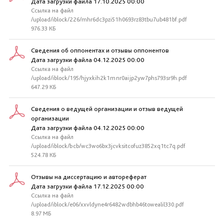
Дата загрузки файла 17.10.2025 00:00
Ссылка на файл
/upload/iblock/226/mhr6dc3pzi51h0693rz83tbu7ub481bf.pdf
976.33 КБ
Сведения об оппонентах и отзывы оппонентов
Дата загрузки файла 04.12.2025 00:00
Ссылка на файл
/upload/iblock/195/hjyxkih2k1mnr0aijp2yw7phs793sr9h.pdf
647.29 КБ
Сведения о ведущей организации и отзыв ведущей
организации
Дата загрузки файла 04.12.2025 00:00
Ссылка на файл
/upload/iblock/bcb/wc3wo6bx3jcvksitcofuz3852xq1tc7q.pdf
524.78 КБ
Отзывы на диссертацию и автореферат
Дата загрузки файла 17.12.2025 00:00
Ссылка на файл
/upload/iblock/e06/xxvldyne4r6482wdbhb46towealil330.pdf
8.97 МБ