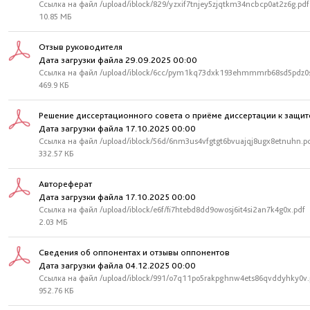
Ссылка на файл /upload/iblock/829/yzxif7tnjey5zjqtkm34ncbcp0at2z6g.pdf
10.85 МБ
Отзыв руководителя
Дата загрузки файла 29.09.2025 00:00
Ссылка на файл /upload/iblock/6cc/pym1kq73dxk193ehmmmrb68sd5pdz0s
469.9 КБ
Решение диссертационного совета о приёме диссертации к защит
Дата загрузки файла 17.10.2025 00:00
Ссылка на файл /upload/iblock/56d/6nm3us4vfgtgt6bvuajqj8ugx8etnuhn.p
332.57 КБ
Автореферат
Дата загрузки файла 17.10.2025 00:00
Ссылка на файл /upload/iblock/e6f/fi7htebd8dd9owosj6it4si2an7k4g0x.pdf
2.03 МБ
Сведения об оппонентах и отзывы оппонентов
Дата загрузки файла 04.12.2025 00:00
Ссылка на файл /upload/iblock/991/o7q11po5rakpghnw4ets86qvddyhky0v.
952.76 КБ