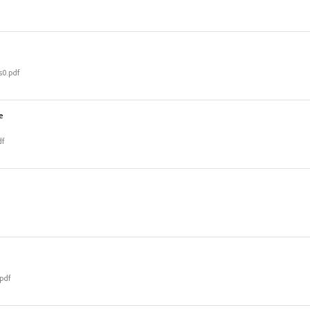
0.pdf
е
df
pdf