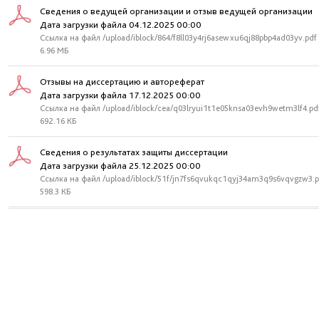
Сведения о ведущей организации и отзыв ведущей организации
Дата загрузки файла 04.12.2025 00:00
Ссылка на файл /upload/iblock/864/f8ll03y4rj6asewxu6qj88pbp4ad03yv.pdf
6.96 МБ
Отзывы на диссертацию и автореферат
Дата загрузки файла 17.12.2025 00:00
Ссылка на файл /upload/iblock/cea/q03lryui1t1e05knsa03evh9wetm3lf4.pd
692.16 КБ
Сведения о результатах защиты диссертации
Дата загрузки файла 25.12.2025 00:00
Ссылка на файл /upload/iblock/51f/jn7fs6qvukqc1qyj34am3q9s6vqvgzw3.p
598.3 КБ