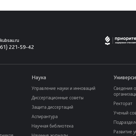
kubsau.ru
861) 221-59-42
Наука
Универси
Управление науки и инноваций
Сведения 
организац
Диссертационные советы
Ректорат
Защита диссертаций
Ученый со
Аспирантура
Подраздел
Научная библиотека
Развитие 
тников
Научные журналы