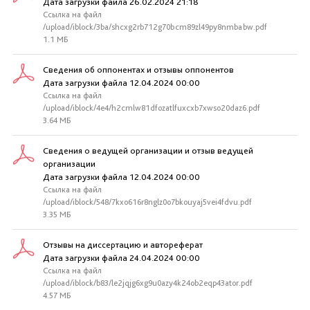
Дата загрузки файла 26.02.2024 21:18
Ссылка на файл
/upload/iblock/3ba/shcxg2rb712g70bcm89zl49py8nmbabw.pdf
1.1 МБ
Сведения об оппонентах и отзывы оппонентов
Дата загрузки файла 12.04.2024 00:00
Ссылка на файл
/upload/iblock/4e4/h2cmlw81dfozatlfuxcxb7xwso20daz6.pdf
3.64 МБ
Сведения о ведущей организации и отзыв ведущей
организации
Дата загрузки файла 12.04.2024 00:00
Ссылка на файл
/upload/iblock/548/7kxo616r8nglz0o7bkouyaj5vei4fdvu.pdf
3.35 МБ
Отзывы на диссертацию и автореферат
Дата загрузки файла 24.04.2024 00:00
Ссылка на файл
/upload/iblock/b83/le2jqjg6xg9u0azy4k24ob2eqp43ator.pdf
4.57 МБ