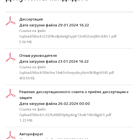
Диссертация
Дата загрузки файла 29.01.2024 16:22
Ссылка на файл
/upload/iblock/220/0kx8pda4g5qq6r13z45l2soq83nddtv1.pdf
5.36 МБ
Отзыв руководителя
Дата загрузки файла 23.01.2024 16:22
Ссылка на файл
/upload/iblock/00e/rtw16ek5n3neys6xy0zm0k0bgrlii565.pdf
459.59 КБ
Решение диссертационного совета о приёме диссертации к
защите
Дата загрузки файла 26.02.2024 00:00
Ссылка на файл
/upload/iblock/cd2/kztbbl56pbyj4ngj13u8r16lni8gp61i.pdf
1.23 МБ
Автореферат