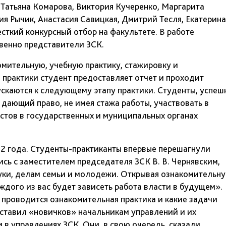
, Татьяна Комарова, Виктория Кучеренко, Маргарита
ия Рычик, Анастасия Савицкая, Дмитрий Тесля, Екатерина
сткий конкурсный отбор на факультете. В работе
венно представители ЗСК.
омительную, учебную практику, стажировку и
практики студент предоставляет отчет и проходит
ускаются к следующему этапу практики. Студенты, успеш
 дающий право, не имея стажа работы, участвовать в
тов в государственных и муниципальных органах
012 года. Студенты-практиканты впервые перешагнули
сь с заместителем председателя ЗСК В. В. Чернявским,
уки, делам семьи и молодежи. Открывая ознакомительн
аждого из вас будет зависеть работа власти в будущем».
 проводится ознакомительная практика и какие задачи
едставил «новичков» начальникам управлений и их
 в управлениях ЗСК. Они, в свою очередь, сказали