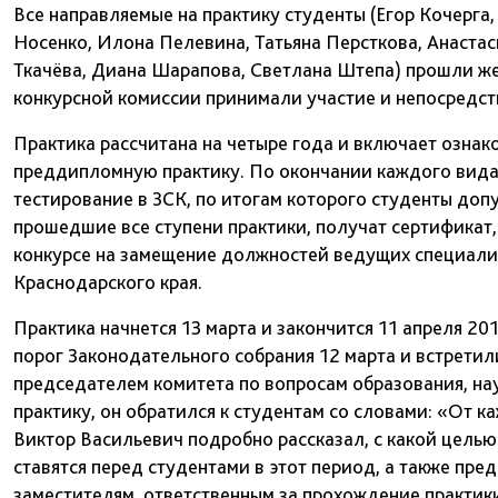
Все направляемые на практику студенты (Егор Кочерга
Носенко, Илона Пелевина, Татьяна Персткова, Анастас
Ткачёва, Диана Шарапова, Светлана Штепа) прошли же
конкурсной комиссии принимали участие и непосредст
Практика рассчитана на четыре года и включает ознак
преддипломную практику. По окончании каждого вида 
тестирование в ЗСК, по итогам которого студенты доп
прошедшие все ступени практики, получат сертификат,
конкурсе на замещение должностей ведущих специалис
Краснодарского края.
Практика начнется 13 марта и закончится 11 апреля 2
порог Законодательного собрания 12 марта и встретили
председателем комитета по вопросам образования, на
практику, он обратился к студентам со словами: «От к
Виктор Васильевич подробно рассказал, с какой целью
ставятся перед студентами в этот период, а также пр
заместителям, ответственным за прохождение практики