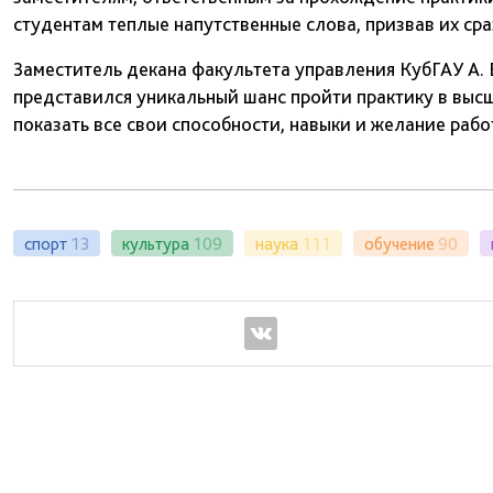
студентам теплые напутственные слова, призвав их сра
Заместитель декана факультета управления КубГАУ А. 
представился уникальный шанс пройти практику в выс
показать все свои способности, навыки и желание рабо
спорт
13
культура
109
наука
111
обучение
90