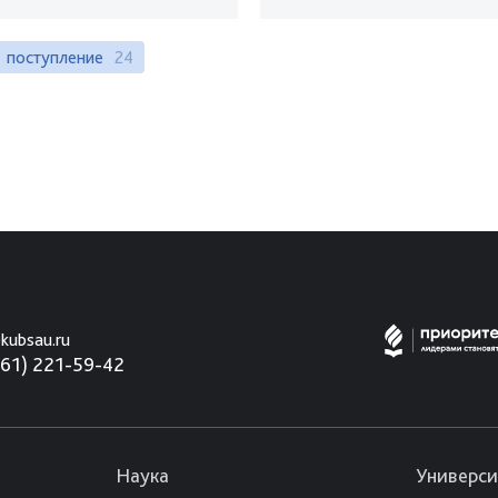
поступление
24
kubsau.ru
861) 221-59-42
Наука
Универси