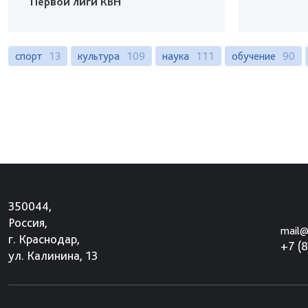
Первой лиги КВН
спорт
13
культура
109
наука
111
обучение
90
350044,
Россия,
mail@
г. Краснодар,
+7 (
ул. Калинина, 13