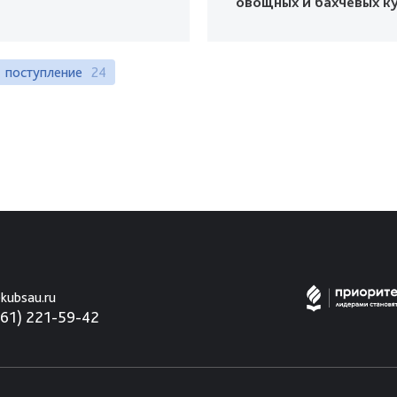
овощных и бахчевых к
поступление
24
kubsau.ru
861) 221-59-42