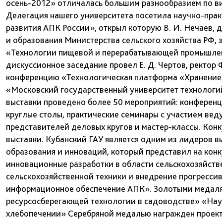
осень-2012» отличалась большим разнообразием по в
Делегация нашего университета посетила научно-пр
развития АПК России», открыл которую В. И. Нечаев,
и образования Министерства сельского хозяйства РФ,
«Технологии пищевой и перерабатывающей промышлен
дискуссионное заседание провел Е. Д. Чертов, ректо
конференцию «Технологическая платформа «Хранение
«Московский государственный университет технологий 
выставки проведено более 50 мероприятий: конференц
круглые столы, практические семинары с участием вед
представителей деловых кругов и мастер-классы. Кон
выставки. Кубанский ГАУ является одним из лидеров в
образования и инноваций, который представил на конку
инновационные разработки в области сельскохозяйств
сельскохозяйственной техники и внедрение прогресси
информационное обеспечение АПК». Золотыми медаля
ресурсосберегающей технологии в садоводстве» «Нау
хлебопечении» Серебряной медалью награжден проект: