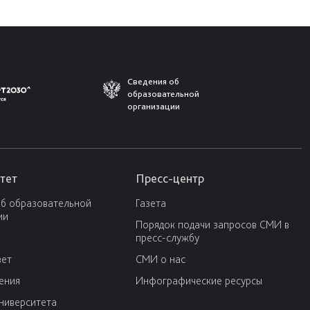
Сведения об
образовательной
организации
тет
Пресс-центр
об образовательной
Газета
ии
Порядок подачи запросов СМИ в
пресс-службу
вет
СМИ о нас
ения
Инфографические ресурсы
университета