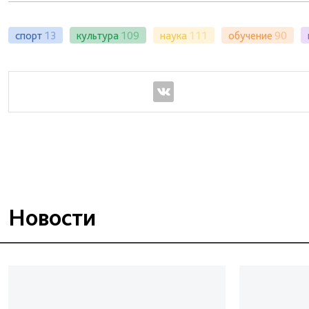
спорт
13
культура
109
наука
111
обучение
90
Новости