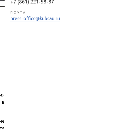
+7 (861) 221-58-87
ПОЧТА
press-office@kubsau.ru
ия
 в
ме
та