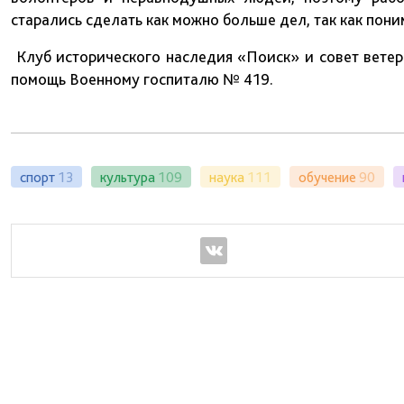
старались сделать как можно больше дел, так как пон
Клуб исторического наследия «Поиск» и совет вете
помощь Военному госпиталю № 419.
спорт
13
культура
109
наука
111
обучение
90