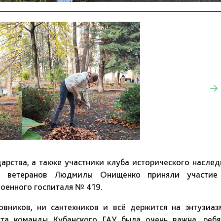
рства, а также участники клуба исторического наслед
та ветеранов Людмилы Онищенко приняли участие
Военного госпиталя № 419.
овников, ни сантехников и всё держится на энтузиаз
та команды Кубанского ГАУ была очень важна, ребя