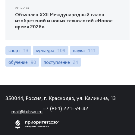
20 июля
Объявлен XXII Международный салон
изобретений и новых технологий «Новое
время 2026»
спорт
13
культура
109
наука
111
обучение
90
поступление
24
350044, Россия, г. Краснодар, ул. Калинина, 13
+7 (861) 221-59-42
mail@kubsau.ru