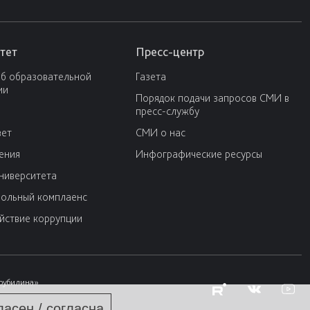
тет
Пресс-центр
об образовательной
Газета
ии
Порядок подачи запросов СМИ в
пресс-службу
вет
СМИ о нас
ения
Инфографические ресурсы
университета
ольный комплаенс
йствие коррупции
Трубилина»
ласен / согласна