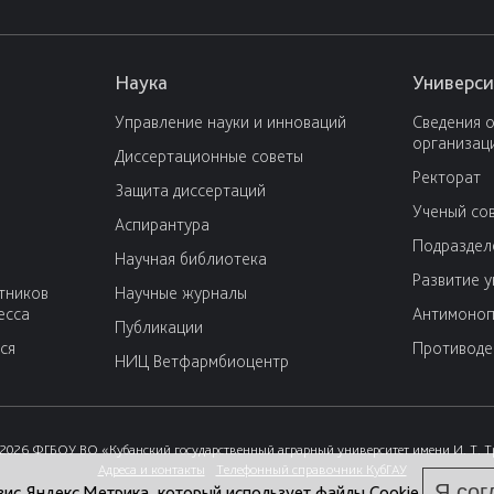
Наука
Универси
Управление науки и инноваций
Сведения 
организац
Диссертационные советы
Ректорат
Защита диссертаций
Ученый со
Аспирантура
Подраздел
Научная библиотека
Развитие 
тников
Научные журналы
есса
Антимоноп
Публикации
ся
Противоде
НИЦ Ветфармбиоцентр
2026 ФГБОУ ВО «Кубанский государственный аграрный университет имени И. Т. 
Адреса и контакты
Телефонный справочник КубГАУ
Я сог
вис Яндекс.Метрика, который использует файлы Cookie.