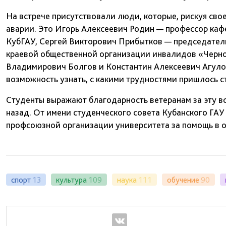
На встрече присутствовали люди, которые, рискуя св
аварии. Это Игорь Алексеевич Родин — профессор каф
КубГАУ, Сергей Викторович Прибытков — председател
краевой общественной организации инвалидов «Черн
Владимирович Болгов и Константин Алексеевич Агулов
возможность узнать, с какими трудностями пришлось с
Студенты выражают благодарность ветеранам за эту вс
назад. От имени студенческого совета Кубанского ГА
профсоюзной организации университета за помощь в 
спорт
13
культура
109
наука
111
обучение
90