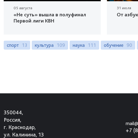
05 августа
31 июля
«Не суть» вышла в полуфинал
От азбу
Первой лиги КВН
спорт
13
культура
109
наука
111
обучение
90
350044,
Россия,
mail@
г. Краснодар,
+7 (
ул. Калинина, 13