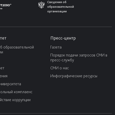
Сведения об
образовательной
организации
тет
Пресс-центр
об образовательной
Газета
ии
Порядок подачи запросов СМИ в
пресс-службу
вет
СМИ о нас
ения
Инфографические ресурсы
университета
ольный комплаенс
йствие коррупции