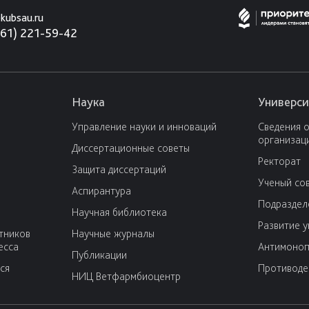
kubsau.ru
861) 221-59-42
Наука
Универси
Управление науки и инноваций
Сведения 
организац
Диссертационные советы
Ректорат
Защита диссертаций
Ученый со
Аспирантура
Подраздел
Научная библиотека
Развитие 
тников
Научные журналы
есса
Антимоноп
Публикации
ся
Противоде
НИЦ Ветфармбиоцентр