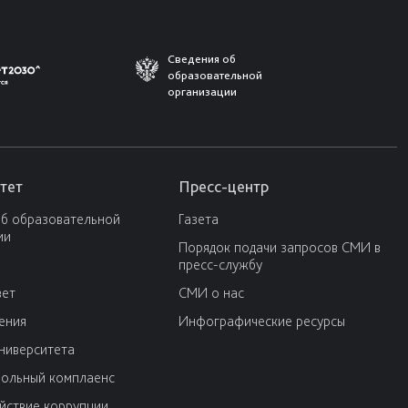
Сведения об
образовательной
организации
тет
Пресс-центр
об образовательной
Газета
ии
Порядок подачи запросов СМИ в
пресс-службу
вет
СМИ о нас
ения
Инфографические ресурсы
университета
ольный комплаенс
йствие коррупции