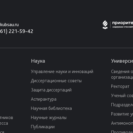
kubsau.ru
861) 221-59-42
Наука
Универси
Управление науки и инноваций
Сведения 
организац
Диссертационные советы
Ректорат
Защита диссертаций
Ученый со
Аспирантура
Подраздел
Научная библиотека
Развитие 
тников
Научные журналы
есса
Антимоноп
Публикации
ся
Противоде