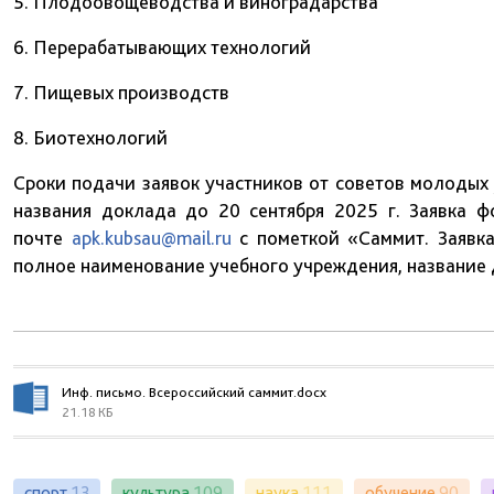
5. Плодоовощеводства и виноградарства
6. Перерабатывающих технологий
7. Пищевых производств
8. Биотехнологий
Сроки подачи заявок участников от советов молодых
названия доклада до 20 сентября 2025 г. Заявка ф
почте
apk.kubsau@mail.ru
с пометкой «Саммит. Заявка.
полное наименование учебного учреждения, название д
Инф. письмо. Всероссийский саммит.docx
21.18 КБ
спорт
13
культура
109
наука
111
обучение
90