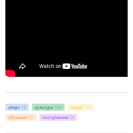
спорт
13
культура
109
наука
111
обучение
90
поступление
24