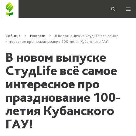
События
Новости
В новом выпуске СтудLife всё самое
интересное про празднование 100-летия Кубанского ГАУ!
В новом выпуске
СтудLife всё самое
интересное про
празднование 100-
летия Кубанского
ГАУ!