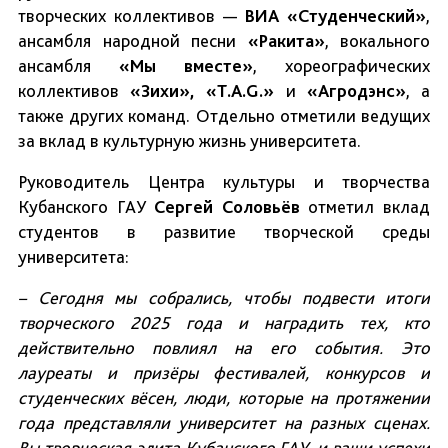
творческих коллективов —
ВИА «Студенческий»
,
ансамбля народной песни
«Ракита»
, вокального
ансамбля
«Мы вместе»
, хореографических
коллективов
«Зихи», «T.A.G.»
и
«Агродэнс»
, а
также других команд. Отдельно отметили ведущих
за вклад в культурную жизнь университета.
Руководитель Центра культуры и творчества
Кубанского ГАУ
Сергей Соловьёв
отметил вклад
студентов в развитие творческой среды
университета:
– Сегодня мы собрались, чтобы подвести итоги
творческого 2025 года и наградить тех, кто
действительно повлиял на его события. Это
лауреаты и призёры фестивалей, конкурсов и
студенческих вёсен, люди, которые на протяжении
года представляли университет на разных сценах.
Вы творческая элита Кубанского ГАУ, и ваши успехи