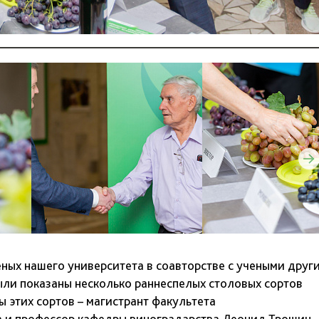
ных нашего университета в соавторстве с учеными друг
ыли показаны несколько раннеспелых столовых сортов
 этих сортов – магистрант факультета
 и профессор кафедры виноградарства Леонид Трошин 