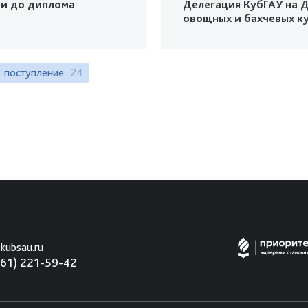
ки до диплома
Делегация КубГАУ на Д
овощных и бахчевых к
поступление
24
kubsau.ru
861) 221-59-42