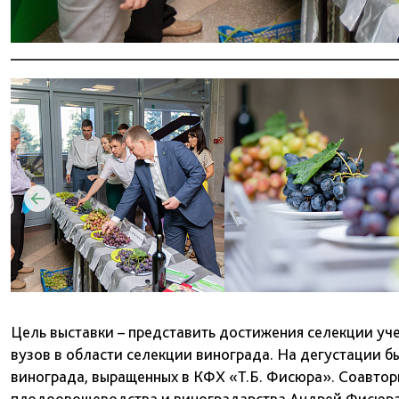
Цель выставки – представить достижения селекции уче
вузов в области селекции винограда. На дегустации б
винограда, выращенных в КФХ «Т.Б. Фисюра». Соавторы
плодоовощеводства и виноградарства Андрей Фисюра