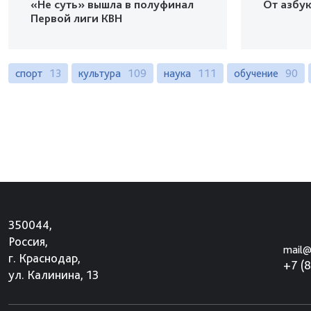
«Не суть» вышла в полуфинал
От азбу
Первой лиги КВН
спорт
13
культура
109
наука
111
обучение
90
350044,
Россия,
mail@
г. Краснодар,
+7 (
ул. Калинина, 13