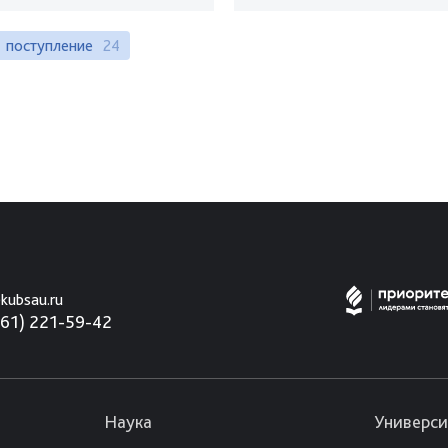
поступление
24
kubsau.ru
861) 221-59-42
Наука
Универси