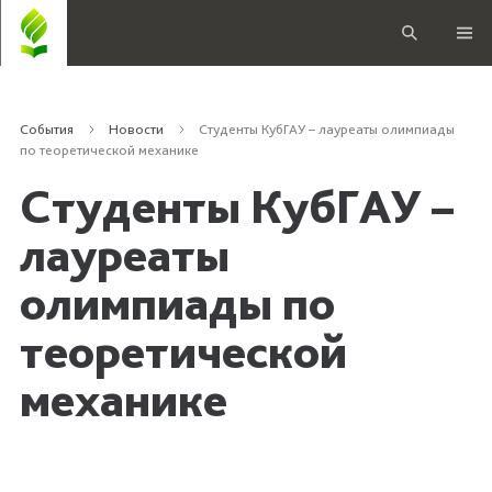
События
Новости
Студенты КубГАУ – лауреаты олимпиады
по теоретической механике
Студенты КубГАУ –
лауреаты
олимпиады по
теоретической
механике