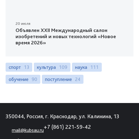
20 июля
Объявлен XXII Международный салон
изобретений и новых технологий «Новое
время 2026»
спорт
13
культура
109
наука
111
обучение
90
поступление
24
350044, Россия, г. Краснодар, ул. Калинина, 13
+7 (861) 221-59-42
mail@kubsau.ru