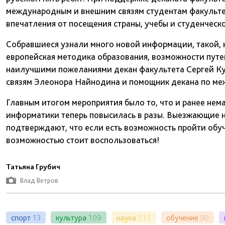
международным и внешним связям студентам факультет
впечатления от посещения страны, учебы и студенческ
Собравшиеся узнали много новой информации, такой, к
европейская методика образования, возможности путе
наилучшими пожеланиями декан факультета Сергей Ку
связям Элеонора Найнодина и помощник декана по ме
Главным итогом мероприятия было то, что и ранее не
информатики теперь повысилась в разы. Выезжающие н
подтверждают, что если есть возможность пройти обуч
возможностью стоит воспользоваться!
Татьяна Грубич
Влад Ветров
спорт
13
культура
109
наука
111
обучение
90