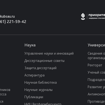
kubsau.ru
861) 221-59-42
Наука
Универси
Управление науки и инноваций
Сведения 
организац
Диссертационные советы
Ректорат
Защита диссертаций
Ученый со
Аспирантура
Подраздел
Научная библиотека
Развитие 
тников
Научные журналы
есса
Антимоноп
Публикации
ся
Противоде
НИЦ Ветфармбиоцентр