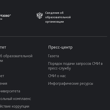
Сведения об
образовательной
организации
тет
Пресс-центр
об образовательной
Газета
ии
Порядок подачи запросов СМИ в
пресс-службу
вет
СМИ о нас
ения
Инфографические ресурсы
университета
ольный комплаенс
йствие коррупции