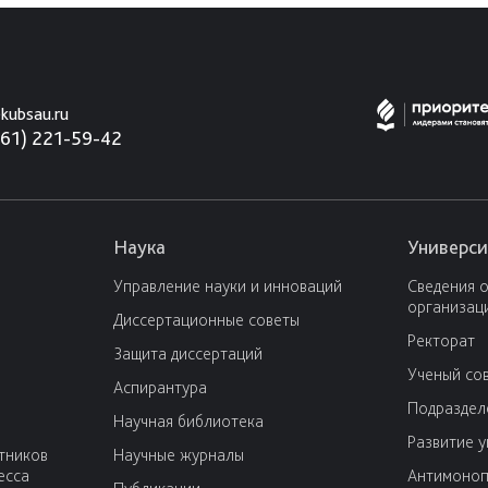
kubsau.ru
861) 221-59-42
Наука
Универси
Управление науки и инноваций
Сведения 
организац
Диссертационные советы
Ректорат
Защита диссертаций
Ученый со
Аспирантура
Подраздел
Научная библиотека
Развитие 
тников
Научные журналы
есса
Антимоноп