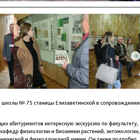
й школы № 75 станицы Елизаветинской в сопровождении
их абитуриентов интересную экскурсию по факультету,
 кафедр физиологии и биохимии растений, энтомологии,
ганической и физколлоидной химии. Он также подробно