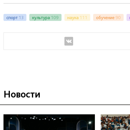
спорт
13
культура
109
наука
111
обучение
90
Новости