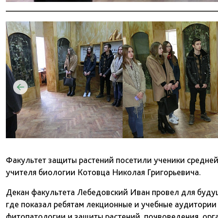
Факультет защиты растений посетили ученики средне
учителя биологии Котовца Николая Григорьевича.
Декан факультета Лебедовский Иван провел для будущ
где показал ребятам лекционные и учебные аудитории
фитопатологии и защиты растений, почвоведения, ор