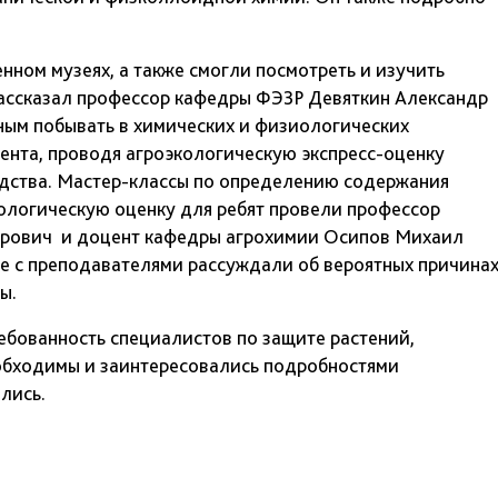
ном музеях, а также смогли посмотреть и изучить
ассказал профессор кафедры ФЭЗР Девяткин Александр
ным побывать в химических и физиологических
дента, проводя агроэкологическую экспресс-оценку
одства. Мастер-классы по определению содержания
иологическую оценку для ребят провели профессор
трович и доцент кафедры агрохимии Осипов Михаил
е с преподавателями рассуждали об вероятных причинах
ы.
ебованность специалистов по защите растений,
еобходимы и заинтересовались подробностями
лись.