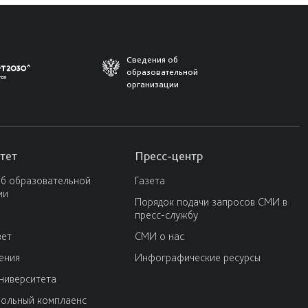
Сведения об
образовательной
организации
тет
Пресс-центр
об образовательной
Газета
ии
Порядок подачи запросов СМИ в
пресс-службу
вет
СМИ о нас
ения
Инфографические ресурсы
университета
ольный комплаенс