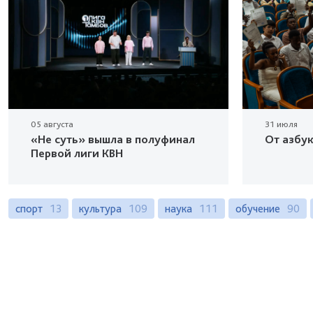
05 августа
31 июля
«Не суть» вышла в полуфинал
От азбу
Первой лиги КВН
спорт
13
культура
109
наука
111
обучение
90