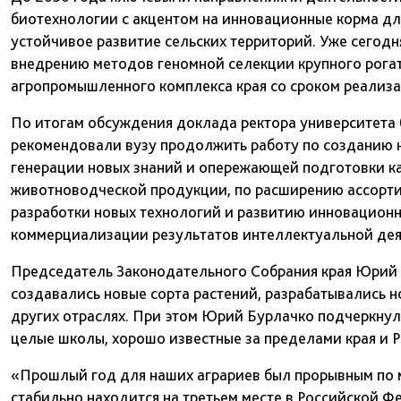
биотехнологии с акцентом на инновационные корма дл
устойчивое развитие сельских территорий. Уже сегодн
внедрению методов геномной селекции крупного рогат
агропромышленного комплекса края со сроком реализа
По итогам обсуждения доклада ректора университета
рекомендовали вузу продолжить работу по созданию 
генерации новых знаний и опережающей подготовки к
животноводческой продукции, по расширению ассорти
разработки новых технологий и развитию инновацион
коммерциализации результатов интеллектуальной дея
Председатель Законодательного Собрания края Юрий Б
создавались новые сорта растений, разрабатывались н
других отраслях. При этом Юрий Бурлачко подчеркнул
целые школы, хорошо известные за пределами края и Р
«Прошлый год для наших аграриев был прорывным по 
стабильно находится на третьем месте в Российской Ф