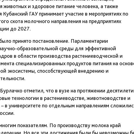
я животных и здоровое питание человека, а также
я Кубанский ГАУ принимает участие в мероприятиях по
ого скота молочного направления на предприятиях
ции до 2027.
 было принято постановление. Парламентарии
научно-образовательной среды для эффективной
адров в области производства растениеводческой и
мента специализированных продуктов питания на основ
ной экосистемы, способствующей внедрению и
тельности.
урлачко отметил, что в вузе на протяжении десятилет
овые технологии в растениеводстве, животноводстве и
 – в университете по отдельным направлениям сложилис
оссии.
многим показателям. По производству молока край
едерации. Но все эти достижения были бы невозможны б