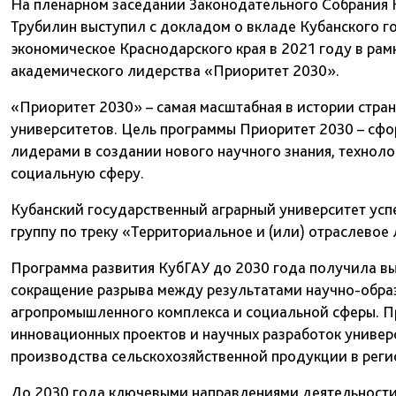
На пленарном заседании Законодательного Собрания К
Трубилин выступил с докладом о вкладе Кубанского г
экономическое Краснодарского края в 2021 году в ра
академического лидерства «Приоритет 2030».
«Приоритет 2030» – самая масштабная в истории стра
университетов. Цель программы Приоритет 2030 – сфо
лидерами в создании нового научного знания, техноло
социальную сферу.
Кубанский государственный аграрный университет ус
группу по треку «Территориальное и (или) отраслевое
Программа развития КубГАУ до 2030 года получила вы
сокращение разрыва между результатами научно-обра
агропромышленного комплекса и социальной сферы. П
инновационных проектов и научных разработок универ
производства сельскохозяйственной продукции в реги
До 2030 года ключевыми направлениями деятельности 