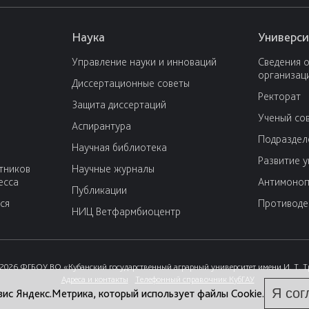
Наука
Универси
Управление науки и инноваций
Сведения 
организац
Диссертационные советы
Ректорат
Защита диссертаций
Ученый со
Аспирантура
Подраздел
Научная библиотека
Развитие 
тников
Научные журналы
есса
Антимоноп
Публикации
ся
Противоде
НИЦ Ветфармбиоцентр
2026 ФГБОУ ВО «Кубанский государственный аграрный университет имени И. Т. 
Адреса и контакты
Телефонный справочник КубГАУ
Я сог
вис Яндекс.Метрика, который использует файлы Cookie.