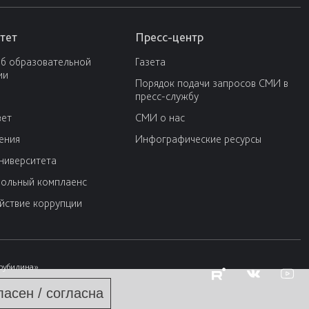
тет
Пресс-центр
об образовательной
Газета
ии
Порядок подачи запросов СМИ в
пресс-службу
вет
СМИ о нас
ения
Инфографические ресурсы
университета
ольный комплаенс
йствие коррупции
Трубилина»
ласен / согласна