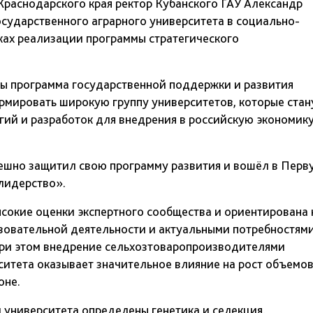
раснодарского края ректор Кубанского ГАУ Александр
осударственного аграрного университета в социально-
мках реализации программы стратегического
ны программа государственной поддержки и развития
рмировать широкую группу университетов, которые стан
гий и разработок для внедрения в российскую экономику
пешно защитил свою программу развития и вошёл в Перв
 лидерство».
сокие оценки экспертного сообщества и ориентирована 
зовательной деятельности и актуальными потребностям
ри этом внедрение сельхозтоваропроизводителями
ситета оказывает значительное влияние на рост объемо
оне.
университета определены генетика и селекция,