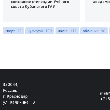
соискание стипендии Учёного
академи
совета Кубанского ГАУ
спорт
13
культура
109
наука
111
обучение
90
350044,
Россия,
mail@
г. Краснодар,
+7 (
ул. Калинина, 13