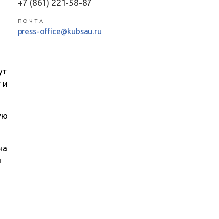
+7 (861) 221-58-87
ПОЧТА
press-office@kubsau.ru
ут
 и
ую
на
и
в