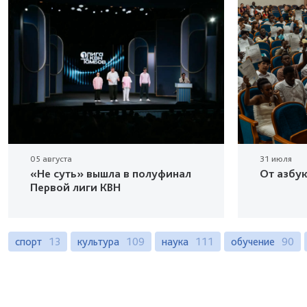
05 августа
31 июля
«Не суть» вышла в полуфинал
От азбу
Первой лиги КВН
спорт
13
культура
109
наука
111
обучение
90