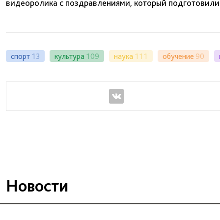
видеоролика с поздравлениями, который подготовили 
спорт
13
культура
109
наука
111
обучение
90
Новости