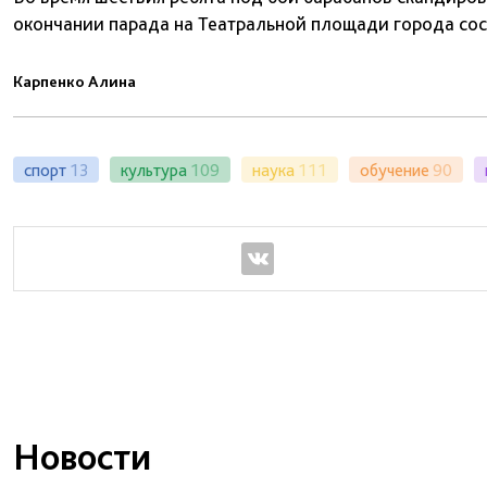
окончании парада на Театральной площади города сост
Карпенко Алина
спорт
13
культура
109
наука
111
обучение
90
Новости