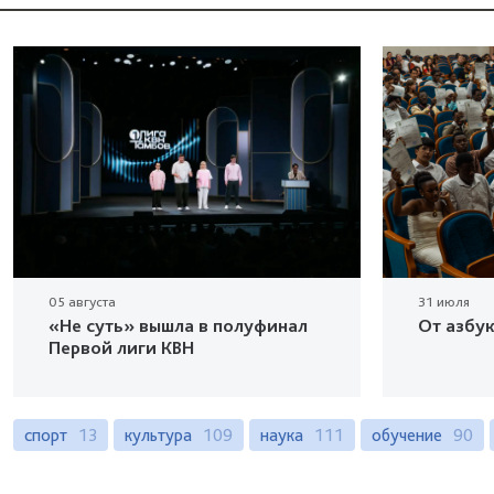
05 августа
31 июля
«Не суть» вышла в полуфинал
От азбу
Первой лиги КВН
спорт
13
культура
109
наука
111
обучение
90