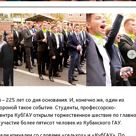
– 225 лет со дня основания. И, конечно же, один из
ороной такое событие. Студенты, профессорско-
центра КубГАУ открыли торжественное шествие по главн
участие более пятисот человек из Кубанского ГАУ.
вали кричалки со словами «сельхоз» и «КубГАУ». По