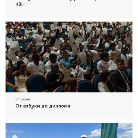
КВН
31 июля
От азбуки до диплома