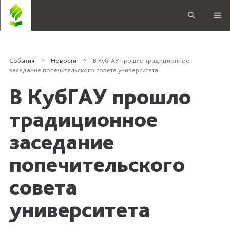
События
Новости
В КубГАУ прошло традиционное
заседание попечительского совета университета
В КубГАУ прошло
традиционное
заседание
попечительского
совета
университета