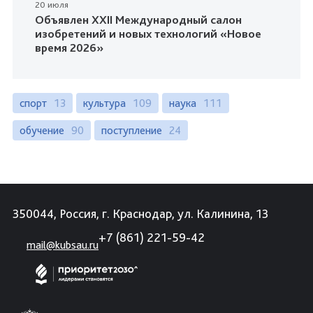
20 июля
Объявлен XXII Международный салон
изобретений и новых технологий «Новое
время 2026»
спорт
13
культура
109
наука
111
обучение
90
поступление
24
350044, Россия, г. Краснодар, ул. Калинина, 13
+7 (861) 221-59-42
mail@kubsau.ru