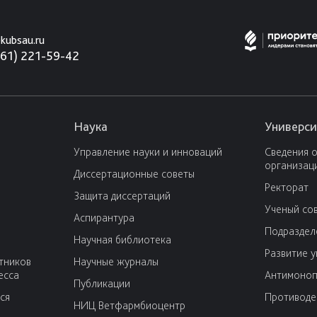
kubsau.ru
861) 221-59-42
Наука
Универси
Управление науки и инноваций
Сведения 
организац
Диссертационные советы
Ректорат
Защита диссертаций
Ученый со
Аспирантура
Подраздел
Научная библиотека
Развитие 
тников
Научные журналы
есса
Антимоноп
Публикации
ся
Противоде
НИЦ Ветфармбиоцентр