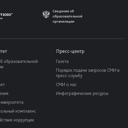
Сведения об
образовательной
организации
тет
Пресс-центр
об образовательной
Газета
ии
Порядок подачи запросов СМИ в
пресс-службу
вет
СМИ о нас
ения
Инфографические ресурсы
университета
ольный комплаенс
йствие коррупции