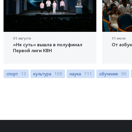
05 августа
31 июля
«Не суть» вышла в полуфинал
От азбу
Первой лиги КВН
спорт
13
культура
109
наука
111
обучение
90