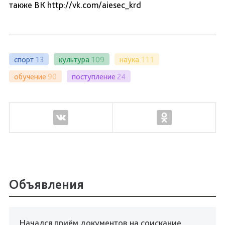
также ВК http://vk.com/aiesec_krd
спорт
13
культура
109
наука
111
обучение
90
поступление
24
Объявления
Начался приём документов на соискание