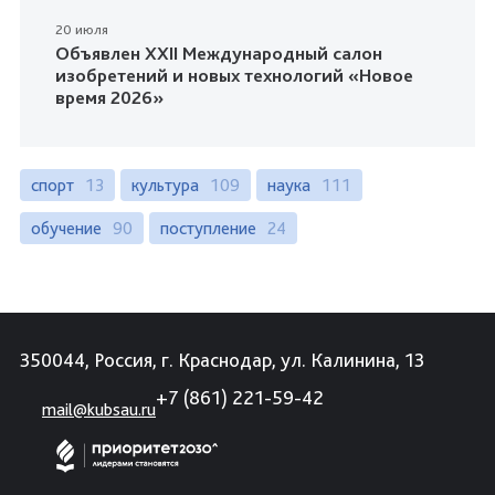
20 июля
Объявлен XXII Международный салон
изобретений и новых технологий «Новое
время 2026»
спорт
13
культура
109
наука
111
обучение
90
поступление
24
350044, Россия, г. Краснодар, ул. Калинина, 13
+7 (861) 221-59-42
mail@kubsau.ru