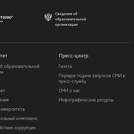
Сведения об
образовательной
организации
тет
Пресс-центр
об образовательной
Газета
ии
Порядок подачи запросов СМИ в
пресс-службу
вет
СМИ о нас
ения
Инфографические ресурсы
университета
ольный комплаенс
йствие коррупции