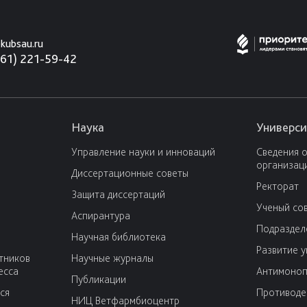
kubsau.ru
861) 221-59-42
Наука
Универси
Управление науки и инноваций
Сведения 
организац
Диссертационные советы
Ректорат
Защита диссертаций
Ученый со
Аспирантура
Подраздел
Научная библиотека
Развитие 
тников
Научные журналы
есса
Антимоноп
Публикации
ся
Противоде
НИЦ Ветфармбиоцентр