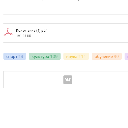
Положение (1).pdf
191.15 КБ
спорт
13
культура
109
наука
111
обучение
90