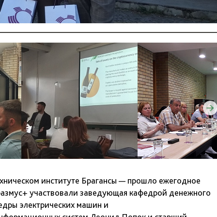
техническом институте Брагансы — прошло ежегодное
Эразмус+ участвовали заведующая кафедрой денежного
едры электрических машин и
информационных систем Леонид Попок и старший