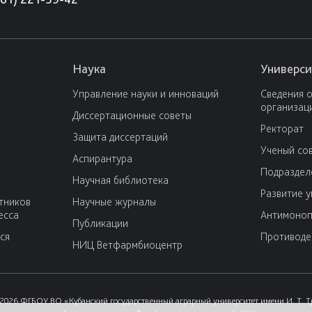
Наука
Универси
Управление науки и инноваций
Сведения 
организац
Диссертационные советы
Ректорат
Защита диссертаций
Ученый со
Аспирантура
Подраздел
Научная библиотека
Развитие 
тников
Научные журналы
есса
Антимоноп
Публикации
ся
Противоде
НИЦ Ветфармбиоцентр
2026 ФГБОУ ВО «Кубанский государственный аграрный университет имени И. Т. 