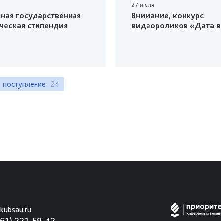
27 июля
ная государственная
Внимание, конкурс
ческая стипендия
видеороликов «Дата в
поступление
24
kubsau.ru
861) 221-59-42