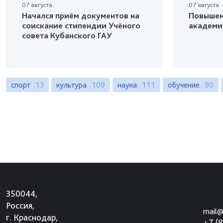
07 августа
07 августа
Начался приём документов на
Повышен
соискание стипендии Учёного
академи
совета Кубанского ГАУ
спорт
13
культура
109
наука
111
обучение
90
350044,
Россия,
mail@
г. Краснодар,
+7 (