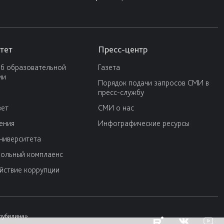
тет
Пресс-центр
об образовательной
Газета
ии
Порядок подачи запросов СМИ в
пресс-службу
вет
СМИ о нас
ения
Инфографические ресурсы
университета
ольный комплаенс
йствие коррупции
Трубилина»