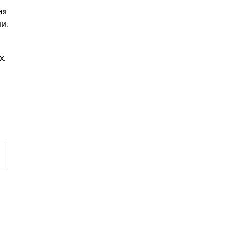
ия
и.
х.